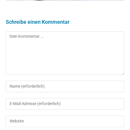
Schreibe einen Kommentar
Kommentar
Gib
deinen
Namen
Gib
oder
deine
Benutzernamen
E-
Gib
zum
Mail-
deine
Kommentieren