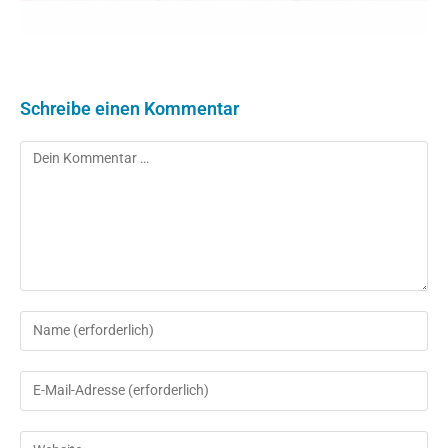
Schreibe einen Kommentar
Kommentar
Gib
deinen
Namen
Gib
oder
deine
Benutzernamen
E-
Gib
zum