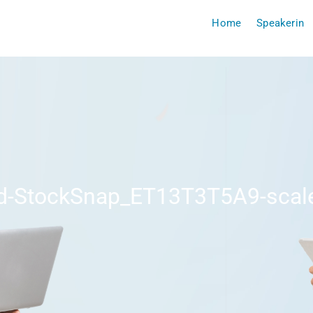
Home
Speakerin
d-StockSnap_ET13T3T5A9-scale