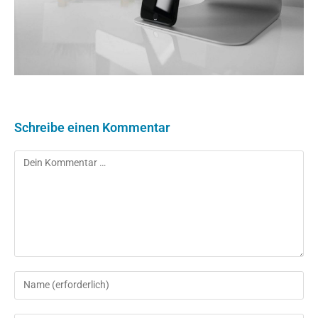
Schreibe einen Kommentar
Kommentar
Gib
deinen
Namen