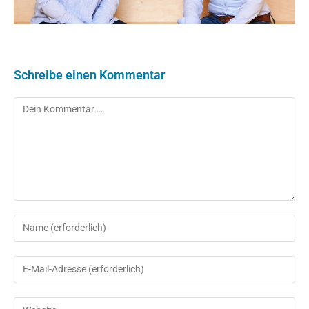
Schreibe einen Kommentar
Kommentar
Gib
deinen
Namen
Gib
oder
deine
Benutzernamen
E-
Gib
zum