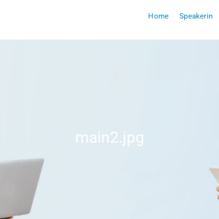
Home
Speakerin
main2.jpg