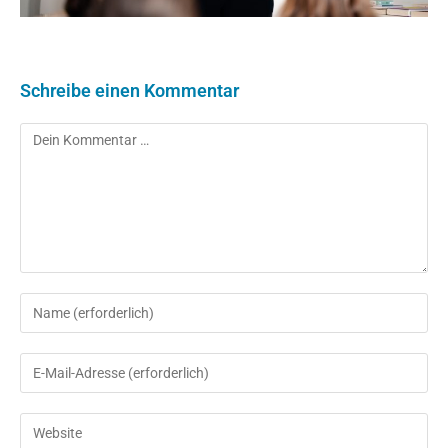
Schreibe einen Kommentar
Kommentar
Gib
deinen
Namen
Gib
oder
deine
Benutzernamen
E-
Gib
zum
Mail-