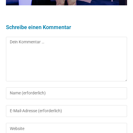
Schreibe einen Kommentar
Kommentar
Gib
deinen
Namen
Gib
oder
deine
Benutzernamen
E-
Gib
zum
Mail-