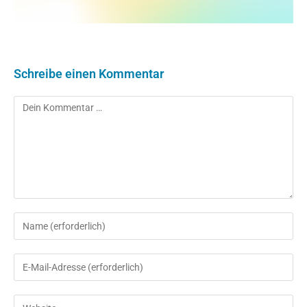
Schreibe einen Kommentar
Kommentar
Gib
deinen
Namen
Gib
oder
deine
Benutzernamen
E-
Gib
zum